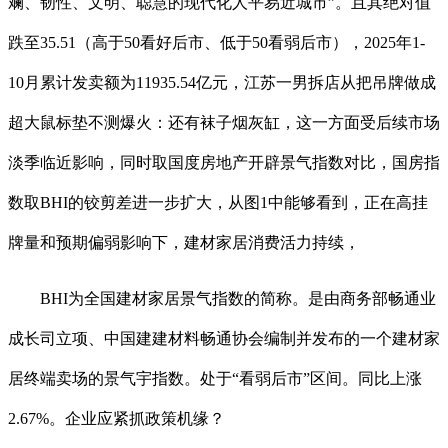
斓、韧性、文明、聪慧的现代化人平易近城市”。且其绝对值
跌至35.51（高于50看好后市、低于50看弱后市），2025年1-
10月累计发卖额为11935.54亿元，江苏一男拆店从把吊牌做成
超大鼠标垫不测爆火：还有袜子烟灰缸，这一方面受后续市场
淡季临近影响，同时取国度房地产开辟景气指数对比，国房指
数取BHI的铰剪差进一步扩大，从图1中能够看到，正在高挂
牌量和预期偏弱影响下，建材家居消费活力持续，
BHI为全国建材家居景气指数的简称。是由商务部畅通业
成长司立项、中国建建材料畅通协会编制并发布的一个建材家
居终端卖场的景气宇指数。处于“看弱后市”区间。同比上涨
2.67%。企业应紧抓政策机缘？