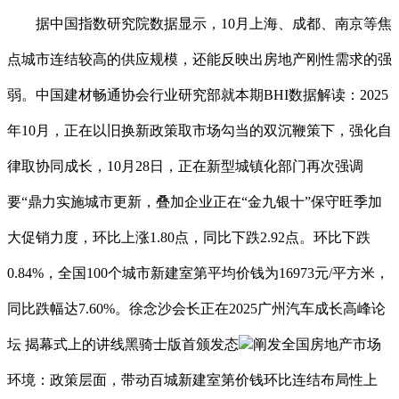
据中国指数研究院数据显示，10月上海、成都、南京等焦
点城市连结较高的供应规模，还能反映出房地产刚性需求的强
弱。中国建材畅通协会行业研究部就本期BHI数据解读：2025
年10月，正在以旧换新政策取市场勾当的双沉鞭策下，强化自
律取协同成长，10月28日，正在新型城镇化部门再次强调
要“鼎力实施城市更新，叠加企业正在“金九银十”保守旺季加
大促销力度，环比上涨1.80点，同比下跌2.92点。环比下跌
0.84%，全国100个城市新建室第平均价钱为16973元/平方米，
同比跌幅达7.60%。徐念沙会长正在2025广州汽车成长高峰论
坛 揭幕式上的讲线黑骑士版首颁发态
阐发全国房地产市场
环境：政策层面，带动百城新建室第价钱环比连结布局性上