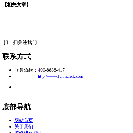
【相关文章】
扫一扫关注我们
联系方式
服务热线：
4
00-8888-417
公司
网址：
http://www.funniclick.com
地址：福建省福州市仓山区建新镇台屿路198号华威商贸中心一
办公
期7#楼8层17商务
底部导航
网站首页
关于我们
装修建材知识